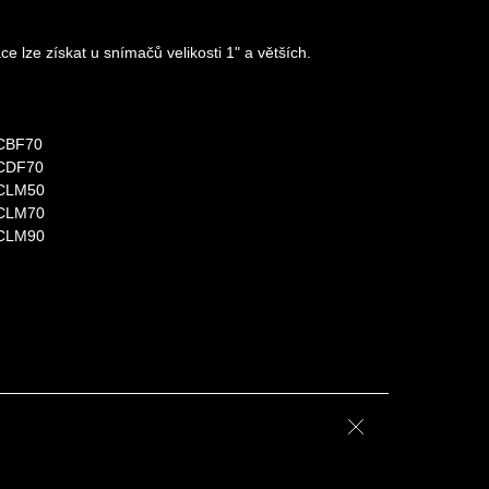
e lze získat u snímačů velikosti 1" a větších.
 CBF70
 CDF70
 CLM50
 CLM70
 CLM90