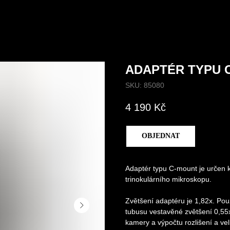
ADAPTÉR TYPU 
SKU:
85080
4 190
Kč
OBJEDNAT
Adaptér typu C-mount je určen k
trinokulárního mikroskopu.
Zvětšení adaptéru je 1,82x. Po
tubusu vestavěné zvětšení 0,55x
kamery a výpočtu rozlišení a vel