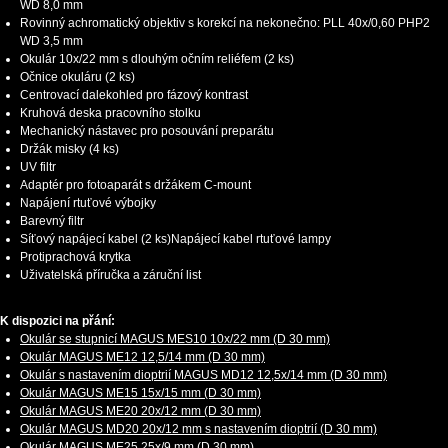
WD 8,0 mm
Rovinný achromatický objektiv s korekcí na nekonečno: PLL 40x/0,60 PHP2
WD 3,5 mm
Okulár 10x/22 mm s dlouhým očním reliéfem (2 ks)
Očnice okuláru (2 ks)
Centrovací dalekohled pro fázový kontrast
Kruhová deska pracovního stolku
Mechanický nástavec pro posouvání preparátu
Držák misky (4 ks)
UV filtr
Adaptér pro fotoaparát s držákem C-mount
Napájení rtuťové výbojky
Barevný filtr
Síťový napájecí kabel (2 ks)Napájecí kabel rtuťové lampy
Protiprachová krytka
Uživatelská příručka a záruční list
K dispozici na přání:
Okulár se stupnicí MAGUS MES10 10х/22 mm (D 30 mm)
Okulár MAGUS ME12 12,5/14 mm (D 30 mm)
Okulár s nastavením dioptrií MAGUS MD12 12,5х/14 mm (D 30 mm)
Okulár MAGUS ME15 15x/15 mm (D 30 mm)
Okulár MAGUS ME20 20х/12 mm (D 30 mm)
Okulár MAGUS MD20 20х/12 mm s nastavením dioptrií (D 30 mm)
Okulár MAGUS ME25 25х/9 mm (D 30 mm)