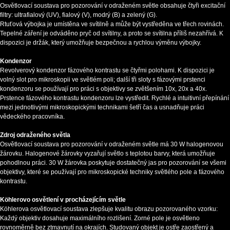
Osvětlovací soustava pro pozorování v odraženém světle obsahuje čtyři excitační
filtry: ultrafialový (UV), fialový (V), modrý (B) a zelený (G).
Rtuťová výbojka je umístěna ve svítilně a může být vystředěna ve třech rovinách.
Tepelné záření je odváděno pryč od svítilny, a proto se svítilna příliš nezahřívá. K
dispozici je držák, který umožňuje bezpečnou a rychlou výměnu výbojky.
Kondenzor
Revolverový kondenzor fázového kontrastu se čtyřmi polohami. K dispozici je
volný slot pro mikroskopii ve světlém poli; další tři sloty s fázovými prstenci
kondenzoru se používají pro práci s objektivy se zvětšením 10x, 20x a 40x.
Prstence fázového kontrastu kondenzoru lze vystředit. Rychlé a intuitivní přepínání
mezi jednotlivými mikroskopickými technikami šetří čas a usnadňuje práci
vědeckého pracovníka.
Zdroj odraženého světla
Osvětlovací soustava pro pozorování v odraženém světle má 30 W halogenovou
žárovku. Halogenové žárovky vyzařují světlo s teplotou barvy, která umožňuje
pohodlnou práci. 30 W žárovka poskytuje dostatečný jas pro pozorování se všemi
objektivy, které se používají pro mikroskopické techniky světlého pole a fázového
kontrastu.
Köhlerovo osvětlení v procházejícím světle
Köhlerova osvětlovací soustava zlepšuje kvalitu obrazu pozorovaného vzorku:
Každý objektiv dosahuje maximálního rozlišení. Zorné pole je osvětleno
rovnoměrně bez ztmavnutí na okrajích. Studovaný objekt je ostře zaostřený a