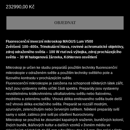
232990,00
Kč
OBJEDNAT
Fluorescenční inverzní mikroskop MAGUS Lum V500
Zvětšení: 100–400x. Trinokulární hlava, rovinné achromatické objektivy,
zdroj odraženého světla – 100 W rtuťová výbojka, zdroj procházejícího
světla – 30 W halogenová žárovka, Köhlerovo osvětlení
Mikroskop je určen ke studiu preparátů použitím techniky fluorescenční
mikroskopie v odraženém světle a použitím techniky světlého pole a
fázového kontrastu v procházejícím světle.
Fluorescenční mikroskopie je založena na schopnosti některých látek zářit,
když jsou vystaveny světlu určité části spektra. Preparáty jsou vystaveny
neviditelnému krátkovlnnému ultrafialovému světlu nebo fialovému,
modrému a zelenému světlu. Vlnová délka emitovaného světla bude delší
než vlnová délka excitačního světla. Preparát se rozzáří modrým,
azurovým, zelenožlutým nebo červeným světlem. Některé preparáty svítí
samy o sobě, zatímco jiné svítí po ošetření fluorochromy.
Mikroskop se používá ke zkoumání kapalných sraženin, buněčných kolonií,
živých buněk, tkáňových kultur a dalších vzorků v živném médiu ve