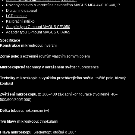
Rovinný objektiv s korekcí na nekonečno MAGUS MP4 4х/0,10 ∞/0,17
Digitální fotoaparát
LCD monitor
Kalibrační sklíčko
Adaptér typu C-mount MAGUS CFA050
Adaptér typu C-mount MAGUS CFA065
Specifikace
Konstrukce mikroskopu:
inverzní
Zorné pole:
s extrémně rovným vlastním zorným polem
Mikroskopické techniky v odraženém světle:
fluorescence
Techniky mikroskopie s využitím procházejícího světla:
světlé pole, fázový
kontrast
Zvětšení mikroskopu, x:
100–400 základní konfigurace (*volitelně: 40–
500/600/800/1000)
Délka tubusu:
nekonečno (∞)
Typ hlavy mikroskopu:
trinokulární
Hlava mikroskopu:
Siedentopf, otočná o 180°