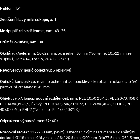
Náklon:
45°
Zvětšení hlavy mikroskopu, x:
1
Mezipupilární vzdálenost, mm:
48–75
Průměr okuláru, mm:
30
Okuláry, x/pole, mm:
10x/22 mm, oční reliéf: 10 mm (*volitelně: 10x/22 mm se
stupnicí, 12,5x/14; 15x/15; 20x/12; 25x/9)
Revolverový nosič objektivů:
6 objektivů
Optická konstrukce:
rovinné achromatické objektivy s korekcí na nekonečno (∞),
parfokální vzdálenost: 45 mm
Objektivy, x/clona/pracovní vzdálenost, mm:
PLL 10x/0,25/4,3; PLL 20x/0,40/8,0;
PLL 40x/0,60/3,5; fázový: PLL 10x/0,25/4,3 PHP2; PLL 20x/0,40/8,0 PHP2; PLL
40x/0,60/3,5 PHP2 (*volitelně: PL 4x/0,10/21,0)
Odpružená výsuvná montáž:
40x
Pracovní stolek:
227x208 mm, pevný, s mechanickým nástavcem a skleněnými
deskami Ø118 mm; držáky misek: 86x129,5 mm, Ø90 mm; 34x77,5 mm, Ø68,5 mm;