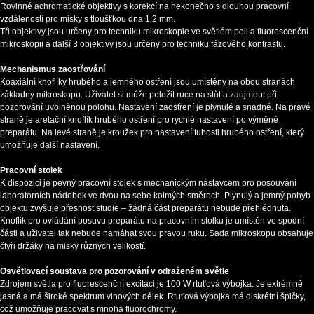
Rovinné achromatické objektivy s korekcí na nekonečno s dlouhou pracovní
vzdáleností pro misky s tloušťkou dna 1,2 mm.
Tři objektivy jsou určeny pro techniku mikroskopie ve světlém poli a fluorescenční
mikroskopii a další 3 objektivy jsou určeny pro techniku fázového kontrastu.
Mechanismus zaostřování
Koaxiální knoflíky hrubého a jemného ostření jsou umístěny na obou stranách
základny mikroskopu. Uživatel si může položit ruce na stůl a zaujmout při
pozorování uvolněnou polohu. Nastavení zaostření je plynulé a snadné. Na pravé
straně je aretační knoflík hrubého ostření pro rychlé nastavení po výměně
preparátu. Na levé straně je kroužek pro nastavení tuhosti hrubého ostření, který
umožňuje další nastavení.
Pracovní stolek
K dispozici je pevný pracovní stolek s mechanickým nástavcem pro posouvání
laboratorních nádobek ve dvou na sebe kolmých směrech. Plynulý a jemný pohyb
objektu zvyšuje přesnost studie – žádná část preparátu nebude přehlédnuta.
Knoflík pro ovládání posuvu preparátu na pracovním stolku je umístěn ve spodní
části a uživatel tak nebude namáhat svou pravou ruku. Sada mikroskopu obsahuje
čtyři držáky na misky různých velikostí.
Osvětlovací soustava pro pozorování v odraženém světle
Zdrojem světla pro fluorescenční excitaci je 100 W rtuťová výbojka. Je extrémně
jasná a má široké spektrum vlnových délek. Rtuťová výbojka má diskrétní špičky,
což umožňuje pracovat s mnoha fluorochromy.