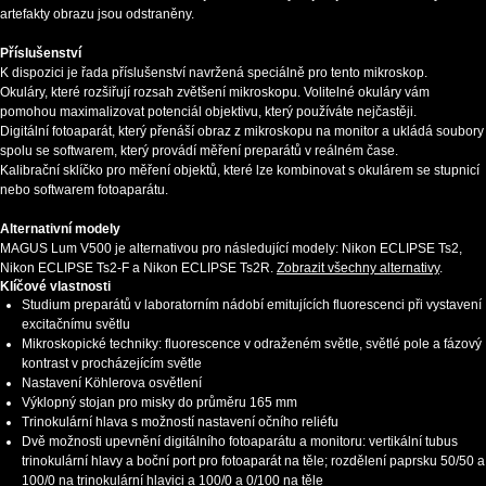
artefakty obrazu jsou odstraněny.
Příslušenství
K dispozici je řada příslušenství navržená speciálně pro tento mikroskop.
Okuláry, které rozšiřují rozsah zvětšení mikroskopu. Volitelné okuláry vám
pomohou maximalizovat potenciál objektivu, který používáte nejčastěji.
Digitální fotoaparát, který přenáší obraz z mikroskopu na monitor a ukládá soubory
spolu se softwarem, který provádí měření preparátů v reálném čase.
Kalibrační sklíčko pro měření objektů, které lze kombinovat s okulárem se stupnicí
nebo softwarem fotoaparátu.
Alternativní modely
MAGUS Lum V500 je alternativou pro následující modely: Nikon ECLIPSE Ts2,
Nikon ECLIPSE Ts2-F a Nikon ECLIPSE Ts2R.
Zobrazit všechny alternativy
.
Klíčové vlastnosti
Studium preparátů v laboratorním nádobí emitujících fluorescenci při vystavení
excitačnímu světlu
Mikroskopické techniky: fluorescence v odraženém světle, světlé pole a fázový
kontrast v procházejícím světle
Nastavení Köhlerova osvětlení
Výklopný stojan pro misky do průměru 165 mm
Trinokulární hlava s možností nastavení očního reliéfu
Dvě možnosti upevnění digitálního fotoaparátu a monitoru: vertikální tubus
trinokulární hlavy a boční port pro fotoaparát na těle; rozdělení paprsku 50/50 a
100/0 na trinokulární hlavici a 100/0 a 0/100 na těle