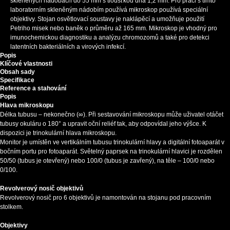
skleněných nádobách do 55 mm s tloušťkou dna 1,2 mm. Pro práci s tímto
laboratorním skleněným nádobím používá mikroskop používá speciální
objektivy. Stojan osvětlovací soustavy je naklápěcí a umožňuje použití
Petriho misek nebo baněk o průměru až 165 mm. Mikroskop je vhodný pro
imunochemickou diagnostiku a analýzu chromozomů a také pro detekci
latentních bakteriálních a virových infekcí.
Popis
Klíčové vlastnosti
Obsah sady
Specifikace
Reference a stahování
Popis
Hlava mikroskopu
Délka tubusu – nekonečno (∞). Při sestavování mikroskopu může uživatel otáčet
tubusy okuláru o 180° a upravit oční reliéf tak, aby odpovídal jeho výšce. K
dispozici je trinokulární hlava mikroskopu.
Monitor je umístěn ve vertikálním tubusu trinokulární hlavy a digitální fotoaparát v
bočním portu pro fotoaparát. Světelný paprsek na trinokulární hlavici je rozdělen
50/50 (tubus je otevřený) nebo 100/0 (tubus je zavřený), na těle – 100/0 nebo
0/100.
Revolverový nosič objektivů
Revolverový nosič pro 6 objektivů je namontován na stojanu pod pracovním
stolkem.
Objektivy