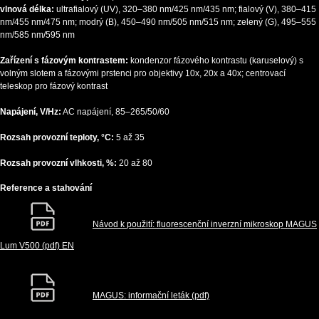
vlnová délka:
ultrafialový (UV), 320–380 nm/425 nm/435 nm; fialový (V), 380–415
nm/455 nm/475 nm; modrý (B), 450–490 nm/505 nm/515 nm; zelený (G), 495–555
nm/585 nm/595 nm
Zařízení s fázovým kontrastem:
kondenzor fázového kontrastu (karuselový) s
volným slotem a fázovými prstenci pro objektivy 10x, 20x a 40x; centrovací
teleskop pro fázový kontrast
Napájení, V/Hz:
AC napájení, 85–265/50/60
Rozsah provozní teploty, °C:
5 až 35
Rozsah provozní vlhkosti, %:
20 až 80
Reference a stahování
Návod k použití: fluorescenční inverzní mikroskop MAGUS
Lum V500 (pdf) EN
MAGUS: informační leták (pdf)