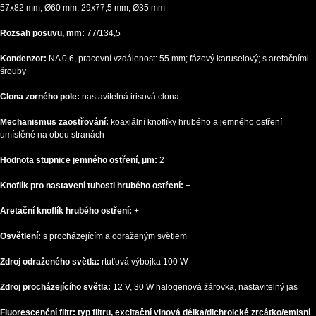
57x82 mm, Ø60 mm; 29x77,5 mm, Ø35 mm
Rozsah posuvu, mm:
77/134,5
Kondenzor:
NA 0,6, pracovní vzdálenost: 55 mm; fázový karuselový; s aretačními
šrouby
Clona zorného pole:
nastavitelná irisová clona
Mechanismus zaostřování:
koaxiální knoflíky hrubého a jemného ostření
umístěné na obou stranách
Hodnota stupnice jemného ostření, μm:
2
Knoflík pro nastavení tuhosti hrubého ostření:
+
Aretační knoflík hrubého ostření:
+
Osvětlení:
s procházejícím a odraženým světlem
Zdroj odraženého světla:
rtuťová výbojka 100 W
Zdroj procházejícího světla:
12 V, 30 W halogenová žárovka, nastavitelný jas
Fluorescenční filtr: typ filtru, excitační vlnová délka/dichroické zrcátko/emisní