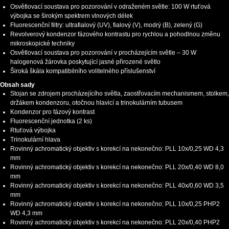
Osvětlovací soustava pro pozorování v odraženém světle: 100 W rtuťová
výbojka se širokým spektrem vlnových délek
Fluorescenční filtry: ultrafialový (UV), fialový (V), modrý (B), zelený (G)
Revolverový kondenzor fázového kontrastu pro rychlou a pohodlnou změnu
mikroskopické techniky
Osvětlovací soustava pro pozorování v procházejícím světle – 30 W
halogenová žárovka poskytující jasné přirozené světlo
Široká škála kompatibilního volitelného příslušenství
Obsah sady
Stojan se zdrojem procházejícího světla, zaostřovacím mechanismem, stolkem,
držákem kondenzoru, otočnou hlavicí a trinokulárním tubusem
Kondenzor pro fázový kontrast
Fluorescenční jednotka (2 ks)
Rtuťová výbojka
Trinokulární hlava
Rovinný achromatický objektiv s korekcí na nekonečno: PLL 10x/0,25 WD 4,3
mm
Rovinný achromatický objektiv s korekcí na nekonečno: PLL 20х/0,40 WD 8,0
mm
Rovinný achromatický objektiv s korekcí na nekonečno: PLL 40х/0,60 WD 3,5
mm
Rovinný achromatický objektiv s korekcí na nekonečno: PLL 10x/0,25 PHP2
WD 4,3 mm
Rovinný achromatický objektiv s korekcí na nekonečno: PLL 20x/0,40 PHP2