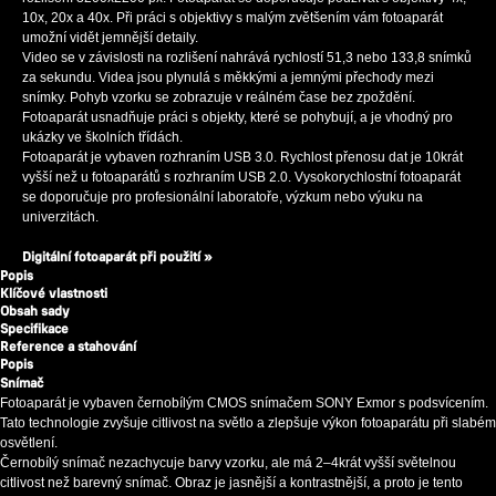
10x, 20x a 40x. Při práci s objektivy s malým zvětšením vám fotoaparát
umožní vidět jemnější detaily.
Video se v závislosti na rozlišení nahrává rychlostí 51,3 nebo 133,8 snímků
za sekundu. Videa jsou plynulá s měkkými a jemnými přechody mezi
snímky. Pohyb vzorku se zobrazuje v reálném čase bez zpoždění.
Fotoaparát usnadňuje práci s objekty, které se pohybují, a je vhodný pro
ukázky ve školních třídách.
Fotoaparát je vybaven rozhraním USB 3.0. Rychlost přenosu dat je 10krát
vyšší než u fotoaparátů s rozhraním USB 2.0. Vysokorychlostní fotoaparát
se doporučuje pro profesionální laboratoře, výzkum nebo výuku na
univerzitách.
Digitální fotoaparát při použití »
Popis
Klíčové vlastnosti
Obsah sady
Specifikace
Reference a stahování
Popis
Snímač
Fotoaparát je vybaven černobílým CMOS snímačem SONY Exmor s podsvícením.
Tato technologie zvyšuje citlivost na světlo a zlepšuje výkon fotoaparátu při slabém
osvětlení.
Černobílý snímač nezachycuje barvy vzorku, ale má 2–4krát vyšší světelnou
citlivost než barevný snímač. Obraz je jasnější a kontrastnější, a proto je tento