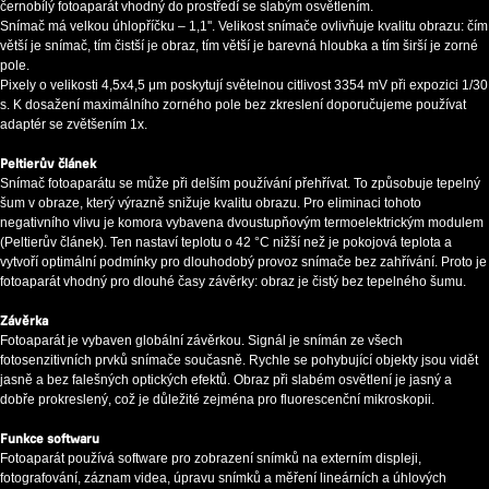
černobílý fotoaparát vhodný do prostředí se slabým osvětlením.
Snímač má velkou úhlopříčku – 1,1''. Velikost snímače ovlivňuje kvalitu obrazu: čím
větší je snímač, tím čistší je obraz, tím větší je barevná hloubka a tím širší je zorné
pole.
Pixely o velikosti 4,5x4,5 μm poskytují světelnou citlivost 3354 mV při expozici 1/30
s. K dosažení maximálního zorného pole bez zkreslení doporučujeme používat
adaptér se zvětšením 1x.
Peltierův článek
Snímač fotoaparátu se může při delším používání přehřívat. To způsobuje tepelný
šum v obraze, který výrazně snižuje kvalitu obrazu. Pro eliminaci tohoto
negativního vlivu je komora vybavena dvoustupňovým termoelektrickým modulem
(Peltierův článek). Ten nastaví teplotu o 42 °C nižší než je pokojová teplota a
vytvoří optimální podmínky pro dlouhodobý provoz snímače bez zahřívání. Proto je
fotoaparát vhodný pro dlouhé časy závěrky: obraz je čistý bez tepelného šumu.
Závěrka
Fotoaparát je vybaven globální závěrkou. Signál je snímán ze všech
fotosenzitivních prvků snímače současně. Rychle se pohybující objekty jsou vidět
jasně a bez falešných optických efektů. Obraz při slabém osvětlení je jasný a
dobře prokreslený, což je důležité zejména pro fluorescenční mikroskopii.
Funkce softwaru
Fotoaparát používá software pro zobrazení snímků na externím displeji,
fotografování, záznam videa, úpravu snímků a měření lineárních a úhlových