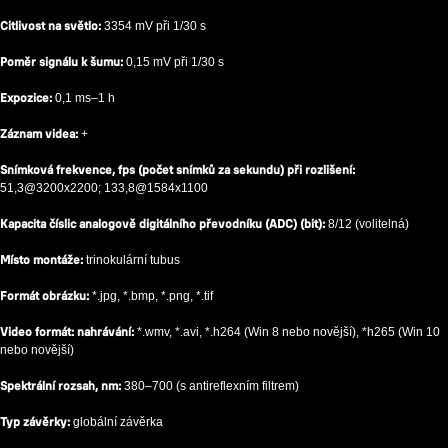
Citlivost na světlo:
3354 mV při 1/30 s
Poměr signálu k šumu:
0,15 mV při 1/30 s
Expozice:
0,1 ms–1 h
Záznam videa:
+
Snímková frekvence, fps (počet snímků za sekundu) při rozlišení:
51,3@3200x2200; 133,8@1584x1100
Kapacita číslic analogově digitálního převodníku (ADC) (bit):
8/12 (volitelná)
Místo montáže:
trinokulární tubus
Formát obrázku:
*.jpg, *.bmp, *.png, *.tif
Video formát: nahrávání:
*.wmv, *.avi, *.h264 (Win 8 nebo novější), *h265 (Win 10
nebo novější)
Spektrální rozsah, nm:
380–700 (s antireflexním filtrem)
Typ závěrky:
globální závěrka