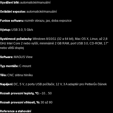
Vyvážení bílé:
automatické/manuální
Ovládání expozice:
automatické/manuální
Funkce softwaru:
rozměr obrazu, jas, doba expozice
Výstup:
USB 3.0, 5 Gb/s
Systémové požadavky:
Windows 8/10/11 (32 a 64 bit), Mac OS X, Linux, až 2,8
GHz Intel Core 2 nebo vyšší, minimálně 2 GB RAM, port USB 3.0, CD-ROM, 17"
nebo větší displej
Software:
MAGUS View
Typ montáže:
C-mount
Tělo:
CNC slitina hliníku
Napájení:
DC, 5 V, z portu USB počítače; 12 V, 3 A adaptér pro Peltierův článek
Rozsah provozní teploty, °C:
–10... 50
Rozsah provozní vlhkosti, %:
30 až 80
Reference a stahování