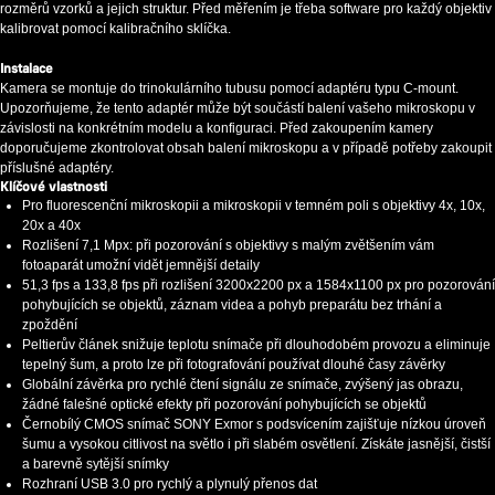
rozměrů vzorků a jejich struktur. Před měřením je třeba software pro každý objektiv
kalibrovat pomocí kalibračního sklíčka.
Instalace
Kamera se montuje do trinokulárního tubusu pomocí adaptéru typu C-mount.
Upozorňujeme, že tento adaptér může být součástí balení vašeho mikroskopu v
závislosti na konkrétním modelu a konfiguraci. Před zakoupením kamery
doporučujeme zkontrolovat obsah balení mikroskopu a v případě potřeby zakoupit
příslušné adaptéry.
Klíčové vlastnosti
Pro fluorescenční mikroskopii a mikroskopii v temném poli s objektivy 4x, 10x,
20x a 40x
Rozlišení 7,1 Mpx: při pozorování s objektivy s malým zvětšením vám
fotoaparát umožní vidět jemnější detaily
51,3 fps a 133,8 fps při rozlišení 3200x2200 px a 1584x1100 px pro pozorování
pohybujících se objektů, záznam videa a pohyb preparátu bez trhání a
zpoždění
Peltierův článek snižuje teplotu snímače při dlouhodobém provozu a eliminuje
tepelný šum, a proto lze při fotografování používat dlouhé časy závěrky
Globální závěrka pro rychlé čtení signálu ze snímače, zvýšený jas obrazu,
žádné falešné optické efekty při pozorování pohybujících se objektů
Černobílý CMOS snímač SONY Exmor s podsvícením zajišťuje nízkou úroveň
šumu a vysokou citlivost na světlo i při slabém osvětlení. Získáte jasnější, čistší
a barevně sytější snímky
Rozhraní USB 3.0 pro rychlý a plynulý přenos dat