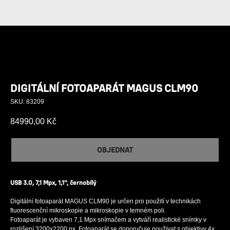
DIGITÁLNÍ FOTOAPARÁT MAGUS CLM90
SKU:
83209
84990,00
Kč
OBJEDNAT
USB 3.0, 7,1 Mpx, 1,1'', černobílý
Digitální fotoaparát MAGUS CLM90 je určen pro použití v technikách
fluorescenční mikroskopie a mikroskopie v temném poli.
Fotoaparát je vybaven 7,1 Mpx snímačem a vytváří realistické snímky v
rozlišení 3200x2200 px. Fotoaparát se doporučuje používat s objektivy 4x,