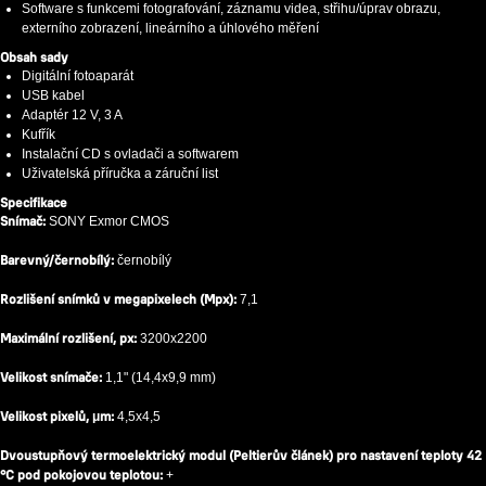
Software s funkcemi fotografování, záznamu videa, střihu/úprav obrazu,
externího zobrazení, lineárního a úhlového měření
Obsah sady
Digitální fotoaparát
USB kabel
Adaptér 12 V, 3 A
Kufřík
Instalační CD s ovladači a softwarem
Uživatelská příručka a záruční list
Specifikace
Snímač:
SONY Exmor CMOS
Barevný/černobílý:
černobílý
Rozlišení snímků v megapixelech (Mpx):
7,1
Maximální rozlišení, px:
3200x2200
Velikost snímače:
1,1" (14,4x9,9 mm)
Velikost pixelů, μm:
4,5x4,5
Dvoustupňový termoelektrický modul (Peltierův článek) pro nastavení teploty 42
°C pod pokojovou teplotou:
+