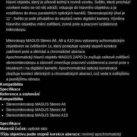
hlavní objektiv, který je přesně kolmý k rovině vzorku. Světlo, které prochází
vzorkem nebo se od něj odráží, vstupuje do hlavního objektivu a je
rozděleno do dvou paralelních optických kanálů. Stereoskopický úhel je
11°. Světlo je poté přiváděno do okulárů nebo digitální kamery. Výměna
hlavního objektivu mění zvětšení, zorné pole a pracovní vzdálenost
mikroskopu.
Mikroskopy MAGUS Stereo A6, А8 a А10 jsou vybaveny achromatickým
objektivem se zvětšením 1x, který poskytuje vysoký stupeň korekce
zakřivení pole a sférické a chromatické aberace.
Apochromatický hlavní objektiv MAGUS 2APO 2x zvyšuje celkové zvětšení
stereomikroskopu a zároveň zmenšuje pracovní vzdálenost a zorné pole v
okulárech i na digitální kameře. Apochromatická optická konstrukce
zlepšuje korekci sférických a chromatických aberací, což vede k ostřejšímu
a jasnějšímu obrazu
Kompatibilita
Specifikace
Reference a stahování
Kompatibilita
Stereomikroskop MAGUS Stereo A6
Stereomikroskop MAGUS Stereo A8
Stereomikroskop MAGUS Stereo A10
Specifikace
Materiál čoček:
optické sklo
Třída objektivu podle stupně korekce aberace:
rovinný apochromatický